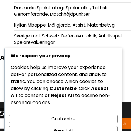
Danmarks Spelstrategi: Spelarroller, Taktisk
Genomförande, Matchhöjdpunkter
Kylian Mbappe: Mål gjorda, Assist, Matchbetyg
Sverige mot Schweiz: Defensiva taktik, Anfallsspel,
Spelarevalueringar
We respect your privacy
Arkiv
February 2026
Cookies help us improve your experience,
deliver personalized content, and analyze
January 2026
traffic. You can choose which cookies to
allow by clicking
Customize
. Click
Accept
All
to consent or
Reject All
to decline non-
essential cookies.
Sök
Customize
Search
for:
Reject All