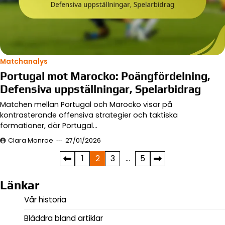
Matchanalys
Portugal mot Marocko: Poängfördelning,
Defensiva uppställningar, Spelarbidrag
Matchen mellan Portugal och Marocko visar på
kontrasterande offensiva strategier och taktiska
formationer, där Portugal…
Clara Monroe
27/01/2026
Posts
1
2
3
…
5
pagination
Länkar
Vår historia
Bläddra bland artiklar