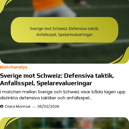
Matchanalys
Sverige mot Schweiz: Defensiva taktik,
Anfallsspel, Spelarevalueringar
I matchen mellan Sverige och Schweiz visar båda lagen upp
distinkta defensiva taktiker och anfallsspel…
Clara Monroe
05/02/2026