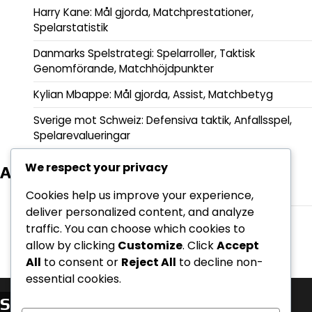
Harry Kane: Mål gjorda, Matchprestationer,
Spelarstatistik
Danmarks Spelstrategi: Spelarroller, Taktisk
Genomförande, Matchhöjdpunkter
Kylian Mbappe: Mål gjorda, Assist, Matchbetyg
Sverige mot Schweiz: Defensiva taktik, Anfallsspel,
Spelarevalueringar
We respect your privacy
Arkiv
February 2026
Cookies help us improve your experience,
deliver personalized content, and analyze
January 2026
traffic. You can choose which cookies to
allow by clicking
Customize
. Click
Accept
All
to consent or
Reject All
to decline non-
essential cookies.
Sök