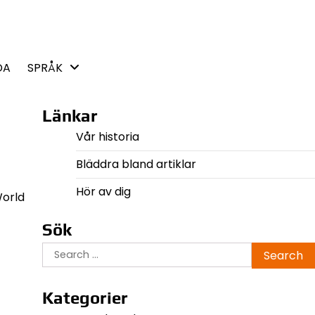
DA
SPRÅK
Länkar
Vår historia
Bläddra bland artiklar
Hör av dig
World
Sök
Search
for:
Kategorier